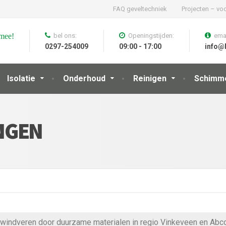
FAQ geveltechniek
Projecten – voo
 mee!
bel ons:
Openingstijden:
emai
0297-254009
09:00 - 17:00
info@
Isolatie
Onderhoud
Reinigen
Schimm
NGEN
windveren door duurzame materialen in regio Vinkeveen en Abc