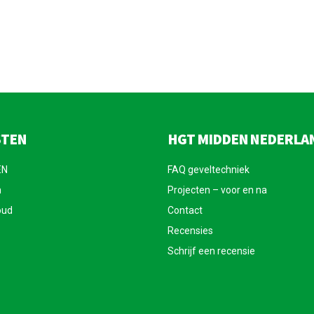
STEN
HGT MIDDEN NEDERLA
EN
FAQ geveltechniek
n
Projecten – voor en na
oud
Contact
Recensies
Schrijf een recensie