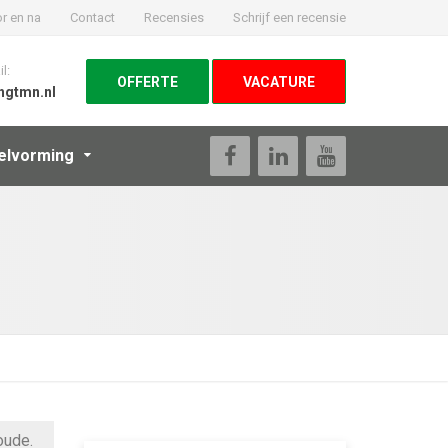
r en na
Contact
Recensies
Schrijf een recensie
l:
OFFERTE
VACATURE
hgtmn.nl
elvorming
oude.