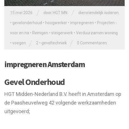
/
/
15 mei 2026
door
HGT MN
diervriendelijk isoleren
•
gevelonderhoud
•
hoogwerker
•
impregneren
•
Projecten -
voor en na
•
Reinigen
•
steigerwerk
•
Verduurzamen woning
/
/
•
voegen
2
•
geveltechniek
0 Commentaren
impregneren Amsterdam
Gevel Onderhoud
HGT Midden-Nederland B.V. heeft in Amsterdam op
de Paasheuvelweg 42 volgende werkzaamheden
uitgevoerd;