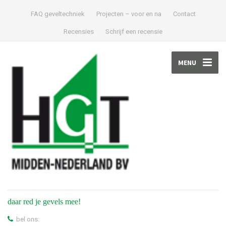
FAQ geveltechniek
Projecten – voor en na
Contact
Recensies
Schrijf een recensie
MENU
daar red je gevels mee!
bel ons: