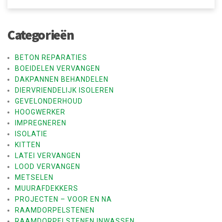
a
v
Categorieën
i
g
BETON REPARATIES
BOEIDELEN VERVANGEN
a
DAKPANNEN BEHANDELEN
t
DIERVRIENDELIJK ISOLEREN
GEVELONDERHOUD
i
HOOGWERKER
e
IMPREGNEREN
ISOLATIE
KITTEN
LATEI VERVANGEN
LOOD VERVANGEN
METSELEN
MUURAFDEKKERS
PROJECTEN – VOOR EN NA
RAAMDORPELSTENEN
RAAMDORPELSTENEN INWASSEN