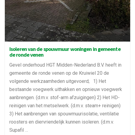
Isoleren van de spouwmuur woningen in gemeente
de ronde venen
Gevel onderhoud HGT Midden-Nederland B.V. heeft in
gemeente de ronde venen op de Kruiwiel 20 de
volgende werkzaamheden uitgevoerd; 1) Het
bestaande voegwerk uithakken en opnieuw voegwerk
aanbrengen. (d.m.v. stof-arm afzuigingen) 2) Het HD-
reinigen van het metselwerk. (d.m.v. steam+ reinigen)
3) Het aanbrengen van spouwmuurisolatie, ventilatie
roosters en diervriendelijk kunnen isoleren. (d.m.v.
Supafil …