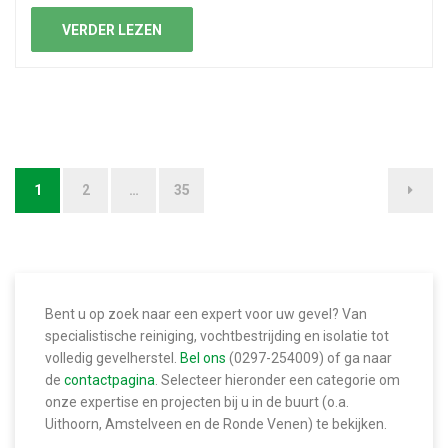
VERDER LEZEN
1
2
…
35
B
e
r
i
Bent u op zoek naar een expert voor uw gevel? Van
c
specialistische reiniging, vochtbestrijding en isolatie tot
volledig gevelherstel.
Bel ons
(0297-254009) of ga naar
h
de
contactpagina
. Selecteer hieronder een categorie om
t
onze expertise en projecten bij u in de buurt (o.a.
Uithoorn, Amstelveen en de Ronde Venen) te bekijken.
n