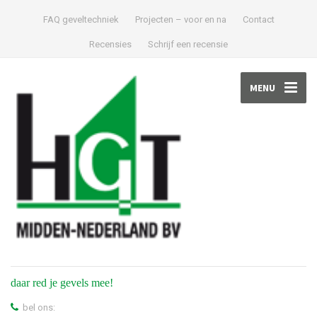
FAQ geveltechniek
Projecten – voor en na
Contact
Recensies
Schrijf een recensie
MENU
daar red je gevels mee!
bel ons: