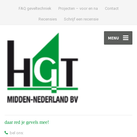
FAQ geveltechniek
Projecten – voor en na
Contact
Recensies
Schrijf een recensie
MENU
daar red je gevels mee!
bel ons: