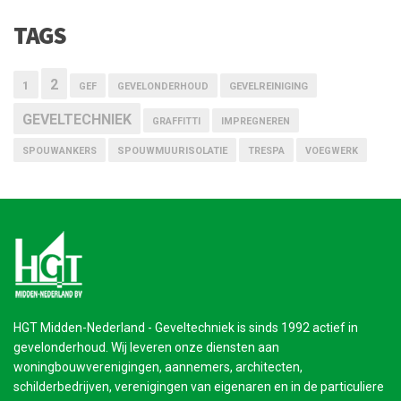
TAGS
2
1
GEF
GEVELONDERHOUD
GEVELREINIGING
GEVELTECHNIEK
GRAFFITTI
IMPREGNEREN
SPOUWANKERS
SPOUWMUURISOLATIE
TRESPA
VOEGWERK
HGT Midden-Nederland - Geveltechniek is sinds 1992 actief in
gevelonderhoud. Wij leveren onze diensten aan
woningbouwverenigingen, aannemers, architecten,
schilderbedrijven, verenigingen van eigenaren en in de particuliere