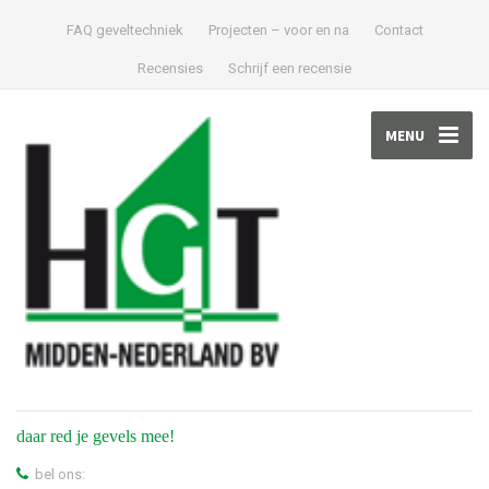
FAQ geveltechniek
Projecten – voor en na
Contact
Recensies
Schrijf een recensie
MENU
daar red je gevels mee!
bel ons: