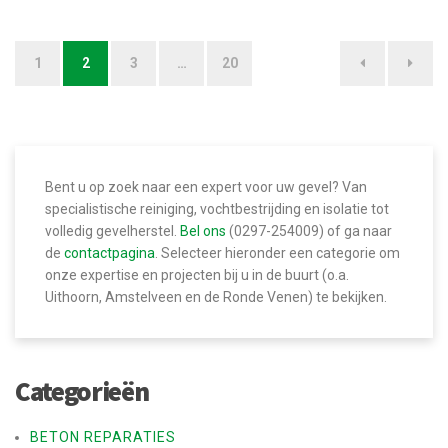
1
2
3
…
20
B
e
r
i
Bent u op zoek naar een expert voor uw gevel? Van
c
specialistische reiniging, vochtbestrijding en isolatie tot
volledig gevelherstel.
Bel ons
(0297-254009) of ga naar
h
de
contactpagina
. Selecteer hieronder een categorie om
t
onze expertise en projecten bij u in de buurt (o.a.
Uithoorn, Amstelveen en de Ronde Venen) te bekijken.
n
a
v
Categorieën
i
g
BETON REPARATIES