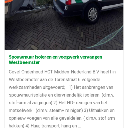
Spouwmuur isoleren en voegwerk vervangen
Westbeemster
Gevel Onderhoud HGT Midden-Nederland B.V. heeft in
Westbeemster aan de Torenstraat 6 volgende
werkzaamheden uitgevoerd; 1) Het aanbrengen van
spouwmuurisolatie en diervriendelijk isoleren (d.m.v.
stof-arm afzuigingen) 2) Het HD- reinigen van het
metselwerk. (d.m.v. steam+ reinigen) 3) Uithakken en
opnieuw voegen van alle geveldelen. ( d.m.v. stof arm
hakken) 4) Huur, transport, hang en …