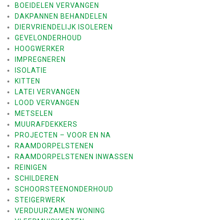
BOEIDELEN VERVANGEN
a
DAKPANNEN BEHANDELEN
t
DIERVRIENDELIJK ISOLEREN
GEVELONDERHOUD
i
HOOGWERKER
e
IMPREGNEREN
ISOLATIE
KITTEN
LATEI VERVANGEN
LOOD VERVANGEN
METSELEN
MUURAFDEKKERS
PROJECTEN – VOOR EN NA
RAAMDORPELSTENEN
RAAMDORPELSTENEN INWASSEN
REINIGEN
SCHILDEREN
SCHOORSTEENONDERHOUD
STEIGERWERK
VERDUURZAMEN WONING