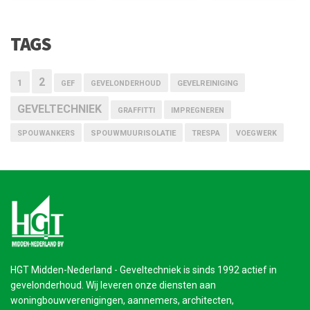
TAGS
2
1
GEF
GEVELONDERHOUD
GEVELREINIGING
GEVELTECHNIEK
GRAFFITTI
IMPREGNEREN
SPOUWANKERS
SPOUWMUURISOLATIE
TRESPA
VOEGWERK
HGT Midden-Nederland - Geveltechniek is sinds 1992 actief in
gevelonderhoud. Wij leveren onze diensten aan
woningbouwverenigingen, aannemers, architecten,