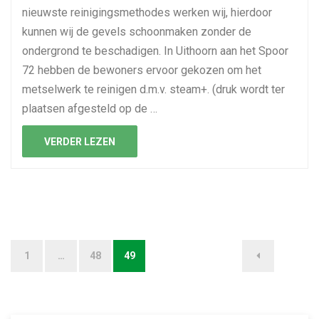
nieuwste reinigingsmethodes werken wij, hierdoor
kunnen wij de gevels schoonmaken zonder de
ondergrond te beschadigen. In Uithoorn aan het Spoor
72 hebben de bewoners ervoor gekozen om het
metselwerk te reinigen d.m.v. steam+. (druk wordt ter
plaatsen afgesteld op de …
VERDER LEZEN
1
…
48
49
B
e
r