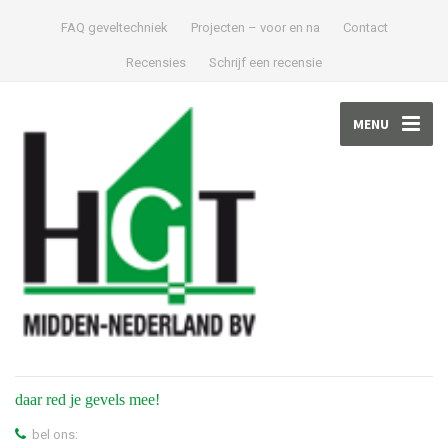
FAQ geveltechniek
Projecten – voor en na
Contact
Recensies
Schrijf een recensie
MENU
daar red je gevels mee!
bel ons: