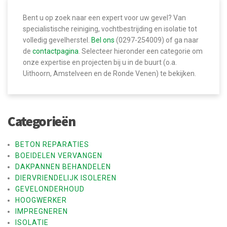
i
Bent u op zoek naar een expert voor uw gevel? Van
c
specialistische reiniging, vochtbestrijding en isolatie tot
volledig gevelherstel.
Bel ons
(0297-254009) of ga naar
h
de
contactpagina
. Selecteer hieronder een categorie om
t
onze expertise en projecten bij u in de buurt (o.a.
Uithoorn, Amstelveen en de Ronde Venen) te bekijken.
n
a
v
Categorieën
i
g
BETON REPARATIES
BOEIDELEN VERVANGEN
a
DAKPANNEN BEHANDELEN
t
DIERVRIENDELIJK ISOLEREN
GEVELONDERHOUD
i
HOOGWERKER
e
IMPREGNEREN
ISOLATIE